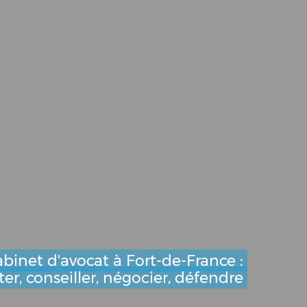
binet d'avocat à Fort-de-France :
er, conseiller, négocier, défendre