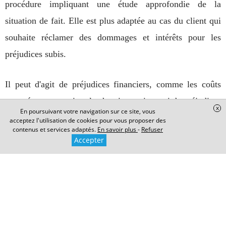
procédure impliquant une étude approfondie de la
situation de fait. Elle est plus adaptée au cas du client qui
souhaite réclamer des dommages et intérêts pour les
préjudices subis.
Il peut d'agit de préjudices financiers, comme les coûts
engagés pour terminer le chantier, mais aussi de préjudices
x
En poursuivant votre navigation sur ce site, vous
moraux, tels que le stress ou la frustration liés à l'abandon
acceptez l'utilisation de cookies pour vous proposer des
contenus et services adaptés.
En savoir plus
-
Refuser
des travaux.
Accepter
Cette action s'appuie sur l'
article 1231-1 du code civil
qui
encadre la responsabilité contractuelle en cas de
manquement grave.
Ces démarches viennent compléter les étapes précédentes,
offrant ainsi au client des voies légales afin d'obtenir