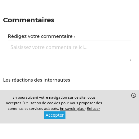
Commentaires
Rédigez votre commentaire :
Les réactions des internautes
x
En poursuivant votre navigation sur ce site, vous
Aucun commentaire n'a été déposé, soyez le premier à
acceptez l'utilisation de cookies pour vous proposer des
commenter !
contenus et services adaptés.
En savoir plus
-
Refuser
Accepter