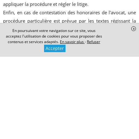
appliquer la procédure et régler le litige.
Enfin, en cas de contestation des honoraires de l'avocat, une
procédure particulière est prévue par les textes régissant la
x
profession (notamment art. 174 et suivants du Décret n°91-
En poursuivant votre navigation sur ce site, vous
acceptez l'utilisation de cookies pour vous proposer des
1197 du 27 novembre 1991).
contenus et services adaptés.
En savoir plus
-
Refuser
Le client pourra ainsi demander au Bâtonnier de trancher le
Accepter
litige, à l'issue d'un arbitrage. Le Bâtonnier observera, là
encore, le principe du contradictoire, en examinant les pièces
et prétentions de chaque partie ainsi que le travail fourni par
l'avocat.
Commentaires
Rédigez votre commentaire :