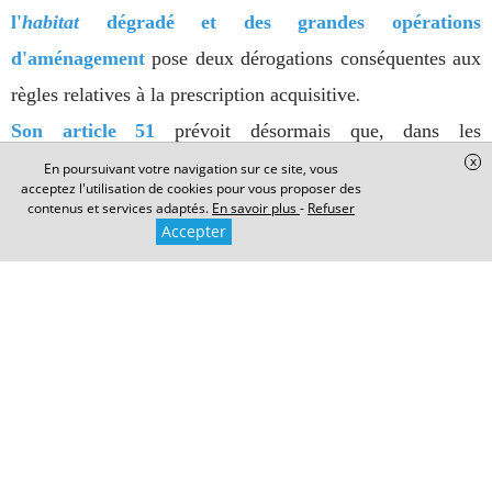
l'
habitat
dégradé et des grandes opérations
d'aménagement
pose deux dérogations conséquentes aux
règles relatives à la prescription acquisitive
.
Son article 51
prévoit désormais que, dans les
x
collectivités régies par l'article 73 de la Constitution, à
En poursuivant votre navigation sur ce site, vous
acceptez l'utilisation de cookies pour vous proposer des
Saint-Barthélemy et à Saint-Martin,
contenus et services adaptés.
En savoir plus
-
Refuser
Accepter
1° Par dérogation à l'
article 2272 du code civil
, le délai
pour acquérir la propriété immobilière est de
10 ans
, à
compter de l'entrée en vigueur de la présente loi (
soit le 10
avril 2024
) et jusqu'au 31 décembre 2038 (
et non plus de
30 ans)
,
2° Par dérogation à l'
article 2261 du code civil
, la
possession par un indivisaire d'un immeuble dépendant